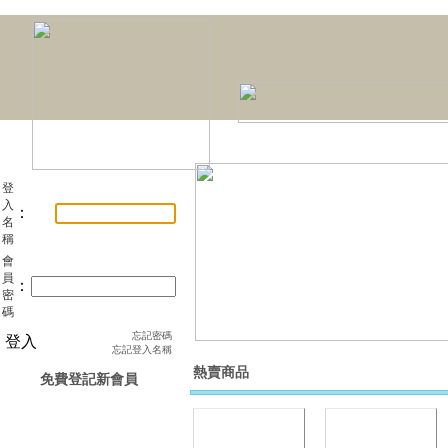
登
入
：
名
稱
會
員
：
密
碼
忘記密碼
登入
忘記登入名稱
熱賣商品
免費登記新會員
本期焦點